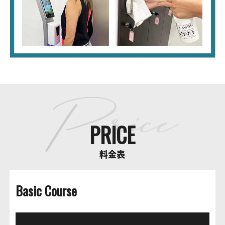
PRICE
料金表
Basic Course